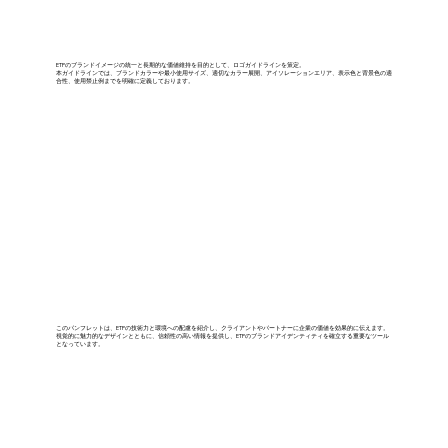
ETPのブランドイメージの統一と長期的な価値維持を目的として、ロゴガイドラインを策定。
本ガイドラインでは、ブランドカラーや最小使用サイズ、適切なカラー展開、アイソレーションエリア、表示色と背景色の適
合性、使用禁止例までを明確に定義しております。
このパンフレットは、ETPの技術力と環境への配慮を紹介し、クライアントやパートナーに企業の価値を効果的に伝えます。
視覚的に魅力的なデザインとともに、信頼性の高い情報を提供し、ETPのブランドアイデンティティを確立する重要なツール
となっています。