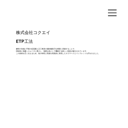
株式会社コクエイ
ETP工法
鋼管の先端に円形の拡底翼と正三角形の掘削補助刃を精密に溶接することで、
回転時に地盤へスムーズに貫入し、強固な杭として機能する新しい技術が確立されています。
この技術を広く伝えるため、杭の特性と性能を視覚的に表現したロゴマークとパンフレットを手がけました。