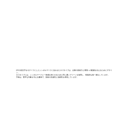
ETPの頭文字をモチーフにしたシンボルマークに合わせたロゴタイプは、企業の技術力と環境への配慮を伝えるためにデザイ
ン。
ロゴタイプには、シンボルマークと一体感を持たせるために同じ濃いグリーンを使用し、視覚的な統一感をしています。
字体は、堅牢な印象を与える書体で、技術の先進性と信頼性を表現しています。