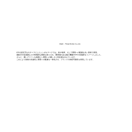
Client：Three Works Co., Ltd.
ETPの頭文字をモチーフにしたシンボルマークでは、杭や地球、そして環境への配慮を丸い形状で表現。
掘削刃や拡底翼などの特徴的な要素も取り入れ、重厚感のある施工機械やETPの先端部をイメージしました。
さらに、濃いグリーンを基調とし環境への優しさと安定感を伝えています。
これにより技術の先進性と環境への配慮を一体化させ、ブランドの持続可能性を表現しています。