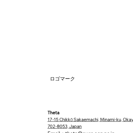
ロゴマーク
Theta
17-15 Chikkō Sakaemachi, Minami-ku, Ok
702-8053, Japan